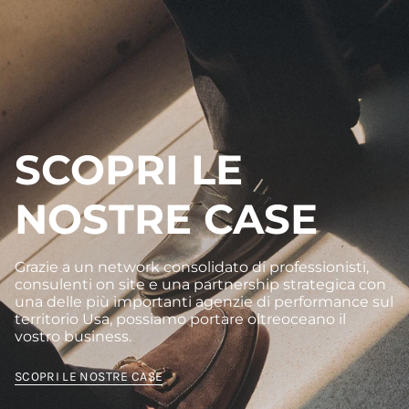
SCOPRI LE
NOSTRE CASE
Grazie a un network consolidato di professionisti,
consulenti on site e una partnership strategica con
una delle più importanti agenzie di performance sul
territorio Usa, possiamo portare oltreoceano il
vostro business.
SCOPRI LE NOSTRE CASE