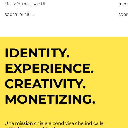
piattaforma, UX e UI.
merc
SCOPRI DI PIÙ
SCOP
IDENTITY.
EXPERIENCE.
CREATIVITY.
MONETIZING.
Una
mission
chiara e condivisa che indica la