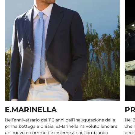
E.MARINELLA
PR
Nell’anniversario dei 110 anni dall’inaugurazione della
Nel 
prima bottega a Chiaia, E.Marinella ha voluto lanciare
che h
un nuovo e-commerce insieme a noi, cambiando
decis