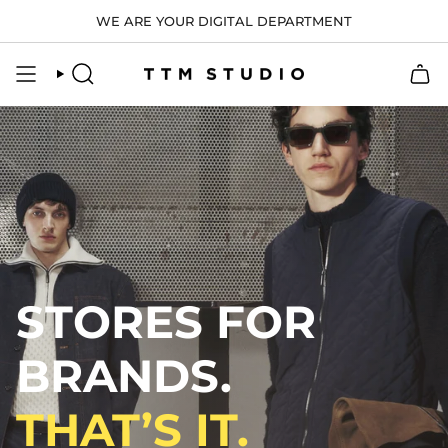
Vai
WE ARE YOUR DIGITAL DEPARTMENT
al
contenuto
CERCA
STORES FOR
BRANDS.
THAT’S IT.